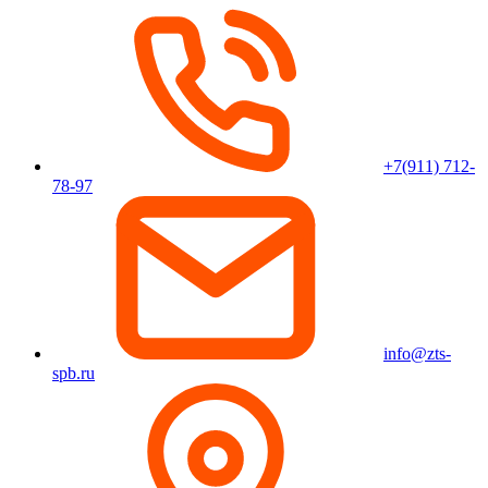
+7(911) 712-
78-97
info@zts-
spb.ru